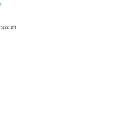
n
s-account