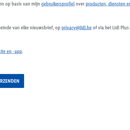
en op basis van mijn
gebruikersprofiel
over
producten, diensten e
 einde van elke nieuwsbrief, op
privacy@lidl.be
of via het Lidl Plu
site en -app
.
ERZENDEN